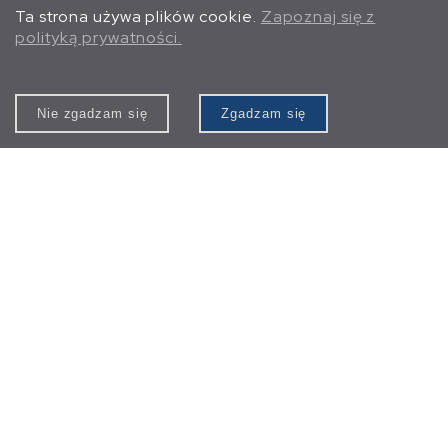
Ta strona używa plików cookie.
Zapoznaj się z
polityką prywatności.
Nie zgadzam się
Zgadzam się
photo:
ditchwitch.com
Unia Europejska
Rzeczpospolita Polska