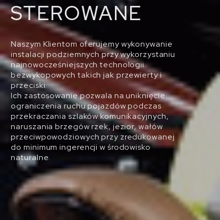
STEROWANE
Naszym Klientom oferujemy wykonywanie
instalacji podziemnych przy wykorzystaniu
najnowocześniejszych technologii
bezwykopowych takich jak przewierty i
przeciski.
Ich zastosowanie pozwala na uniknięcie
ograniczenia ruchu pojazdów podczas
przekraczania szlaków komunikacyjnych,
naruszania brzegów rzek, jezior, wałów
przeciwpowodziowych przy zredukowanej
do minimum ingerencji w środowisko
naturalne.